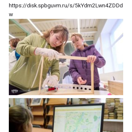
https://disk.spbguvm.ru/s/5kYdm2Lwn4ZDDd
w