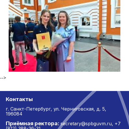
-->
Контакты
г. Санкт-Петербург,
ул. Черниговская, д. 5,
196084
Приёмная ректора:
secretary@spbguvm.ru
,
+7
(812) 388-36-31