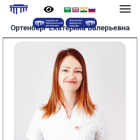
Ортенберг Екатерина Валерьевна