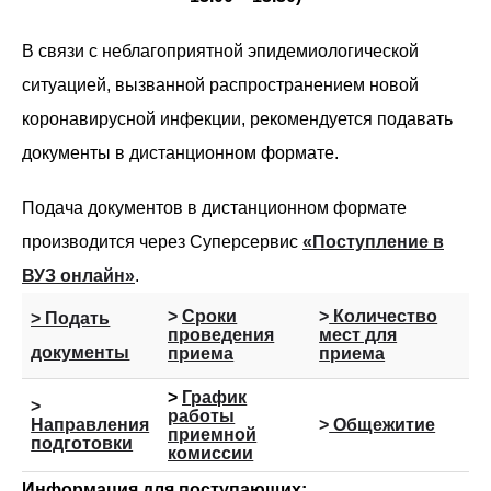
В связи с неблагоприятной эпидемиологической
ситуацией, вызванной распространением новой
коронавирусной инфекции, рекомендуется подавать
документы в дистанционном формате.
Подача документов в дистанционном формате
производится через Суперсервис
«Поступление в
ВУЗ онлайн»
.
>
Сроки
>
Количество
> Подать
проведения
мест для
документы
приема
приема
>
График
>
работы
Направления
>
Общежитие
приемной
подготовки
комиссии
Информация для поступающих: