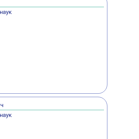
наук
ич
наук