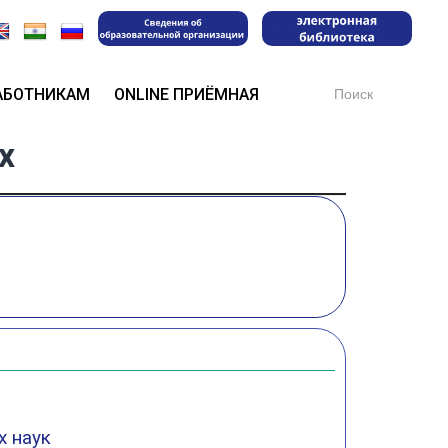
Search
АБОТНИКАМ
ONLINE ПРИЁМНАЯ
for:
х
х наук