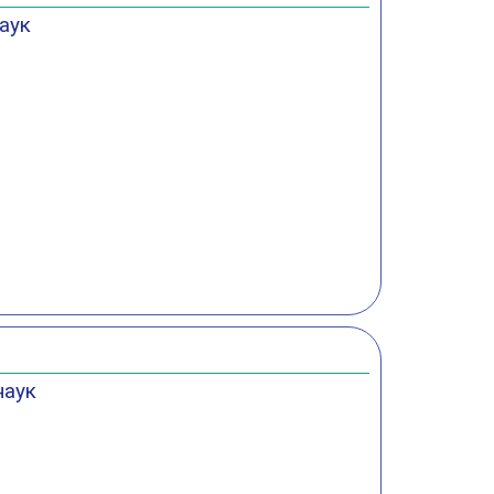
аук
наук