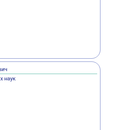
вич
х наук