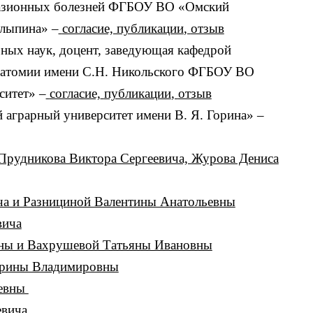
вазионных болезней ФГБОУ ВО «Омский
олыпина» –
согласие, публикации
,
отзыв
рных наук, доцент, заведующая кафедрой
танатомии имени С.Н. Никольского ФГБОУ ВО
ситет» –
согласие,
публикации
,
отзыв
грарный университет имени В. Я. Горина» –
 Прудникова Виктора Сергеевича, Журова Дениса
ча и Разнициной Валентины Анатольевны
вича
вны и Вахрушевой Татьяны Ивановны
 Ирины Владимировны
ьевны
евича