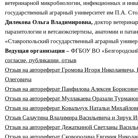
ветеринарной микробиологии, инфекционных и ин
государственный аграрный университет им П.А. Ст
Дилекова Ольга Владимировна,
доктор ветерина
паразитологии и ветсанэкспертизы, анатомии и па
«Ставропольский государственный аграрный универ
Ведущая организация –
ФГБОУ ВО «Белгородский а
согласие
,
публикации
,
о
тзыв
Отзыв на автореферат Громова Игоря Николаевича,
Олеговича
Отзыв на автореферат Панфилова Алексея Борисови
Отзыв на автореферат Муллакаева Оразали Турмано
Отзыв на автореферат Ковальчук Натальи Михайло
Отзыв Салаутина Владимира Васильевича и Зирук
Отзыв на автореферат Дежаткиной Светланы Васил
Отзыв на автореферат Сковородина Евгения Никола