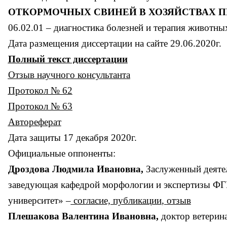
ОТКОРМОЧНЫХ СВИНЕЙ В ХОЗЯЙСТВАХ
06.02.01 – диагностика болезней и терапия животны
Дата размещения диссертации на сайте 29.06.2020г.
Полный
т
екст диссертации
Отзыв научного консультанта
Протокол № 62
Протокол № 63
Автореферат
Дата защиты 17 дек
абря 2020г.
Официальные оппоненты:
Дроздова Людмила Ивановна,
Заслуженный деятел
заведующая кафедрой морфологии и экспертизы ФГ
университет»
–
согласие, публикации
,
отзыв
Плешакова Валентина Ивановна,
доктор ветерин