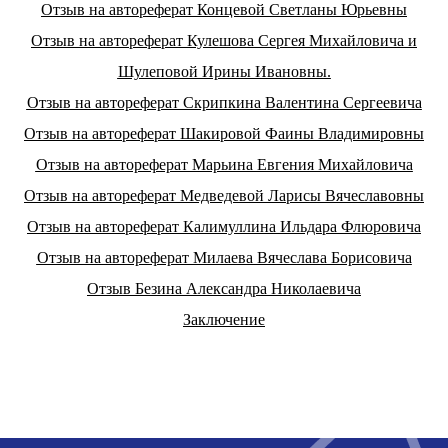
Отзыв на автореферат Концевой Светланы Юрьевны
Отзыв на автореферат Кулешова Сергея Михайловича и
Шулеповой Ирины Ивановны.
Отзыв на автореферат Скрипкина Валентина Сергеевича
Отзыв на автореферат Шакировой Фаины Владимировны
Отзыв на автореферат Марьина Евгения Михайловича
Отзыв на автореферат Медведевой Ларисы Вячеславовны
Отзыв на автореферат Калимуллина Ильдара Флюровича
Отзыв на автореферат Милаева Вячеслава Борисовича
Отзыв Безина Александра Николаевича
Заключение