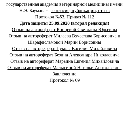
государственная академия ветеринарной медицины имени
Н.Э. Баумана» –
согласие, публикации
,
отзыв
Протокол №53,
Приказ № 112
Дата защиты 25.09.2020 (вторая редакция)
Отзыв на автореферат Концевой Светланы Юрьевны
Отзыв на автореферат Милаева Вячеслава Борисовича и
Шарафисламовой Марии Борисовны
Отзыв на автореферат Руколя Василия Михайловича
Отзыв на автореферат Безина Александра Николаевича
Отзыв на автореферат Марьина Евгения Михайловича
Отзыв на автореферат Малыгиной Натальи Анатольевны
Заключение
Протокол № 69