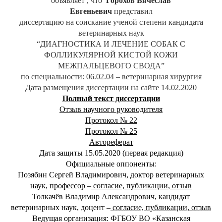
объявляет , что
Горохов Вячеслав
Евгеньевич
представил
диссертацию на соискание ученой степени кандидата
ветеринарных наук
“ДИАГНОСТИКА И ЛЕЧЕНИЕ СОБАК С
ФОЛЛИКУЛЯРНОЙ КИСТОЙ КОЖИ
МЕЖПАЛЬЦЕВОГО СВОДА”
по специальности: 06.02.04 – ветеринарная хирургия
Дата размещения диссертации на сайте 14.02.2020
Полный текст диссертации
Отзыв научного руководителя
Протокол № 22
Протокол № 25
Автореферат
Дата защиты 15.05.2020 (первая редакция)
Официальные оппоненты:
Позябин Сергей Владимирович, доктор ветеринарных
наук, профессор –
согласие, публикаци
и
,
отзыв
Толкачёв Владимир Александрович, кандидат
ветеринарных наук, доцент –
согласие, публикации
,
отзыв
Ведущая организация: ФГБОУ ВО «Казанская