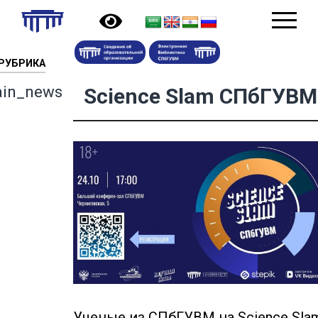
РУБРИКА
in_news
Science Slam СПбГУВМ
Ученые из СПбГУВМ на Science Sla