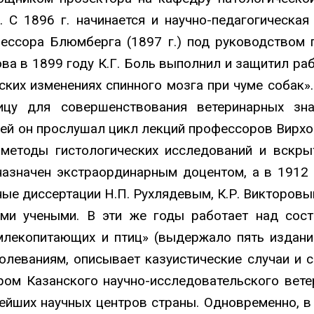
 С 1896 г. начинается и научно-педагогическая
фессора Блюмберга (1897 г.) под руководством 
ва в 1899 году К.Г. Боль выполнил и защитил раб
ских изменениях спинного мозга при чуме собак».
ицу для совершенствования ветеринарных зна
цей он прослушал цикл лекций профессоров Вирхо
методы гистологических исследований и вскрыт
 назначен экстраординарным доцентом, а в 1912
е диссертации Н.П. Рухлядевым, К.Р. Викторовым
ми учеными. В эти же годы работает над сос
лекопитающих и птиц» (выдержало пять изданий
олеваниям, описывает казуистические случаи и с
ором Казанского научно-исследовательского вете
нейших научных центров страны. Одновременно, в 