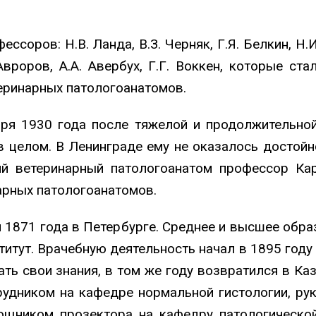
оров: Н.В. Ланда, В.З. Черняк, Г.Я. Белкин, Н.И
 Авроров, А.А. Авербух, Г.Г. Воккен, которые ст
еринарных патологоанатомов.
ря 1930 года после тяжелой и продолжительно
в целом. В Ленинграде ему не оказалось достой
й ветеринарный патологоанатом профессор Ка
арных патологоанатомов.
 1871 года в Петербурге. Среднее и высшее образ
итут. Врачебную деятельность начал в 1895 году
ть свои знания, в том же году возвратился в Каз
рудником на кафедре нормальной гистологии, ру
омощником прозектора на кафедру патологич