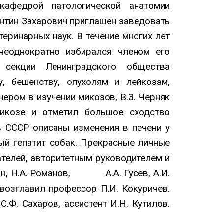
кафедрой патологической анатомии
ентин Захарович приглашен заведовать
еринарных наук. В течение многих лет
 неоднократно избирался членом его
 секции Ленинградского общества
у, бешенству, опухолям и лейкозам,
ером в изучении микозов, В.З. Черняк
икозе и отметил большое сходство
в СССР описаны изменения в печени у
ый гепатит собак. Прекрасные личные
телей, авторитетным руководителем и
бин, Н.А. Романов, А.А. Гусев, А.И.
возглавил профессор П.И. Кокуричев.
.Ф. Сахаров, ассистент И.Н. Кутилов.