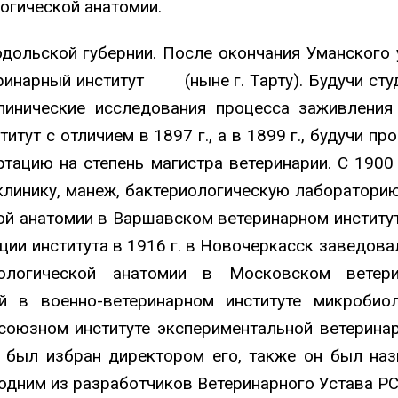
огической анатомии.
Подольской губернии. После окончания Уманского
ринарный институт (ныне г. Тарту). Будучи сту
линические исследования процесса заживления
тут с отличием в 1897 г., а в 1899 г., будучи 
тацию на степень магистра ветеринарии. С 1900 
клинику, манеж, бактериологическую лабораторию
й анатомии в Варшавском ветеринарном институте
и института в 1916 г. в Новочеркасск заведовал
ологической анатомии в Московском ветери
ей в военно-ветеринарном институте микробио
союзном институте экспериментальной ветеринари
 был избран директором его, также он был наз
дним из разработчиков Ветеринарного Устава РСФ