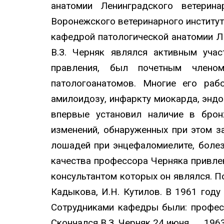
анатомии Ленинградского ветерин
Воронежского ветеринарного институт
кафедрой патологической анатомии ЛВ
В.З. Черняк являлся активным учас
правления, был почетным членом
патологоанатомов. Многие его рабо
амилоидозу, инфаркту миокарда, эндо
впервые установил наличие в бро
изменений, обнаруженных при этом з
лошадей при энцефаломиелите, болез
качества профессора Черняка привле
консультантом которых он являлся. 
Кадыкова, И.Н. Кутилов. В 1961 год
Сотрудниками кафедры были: профессо
Скончался В.З. Черняк 24 июня 1963