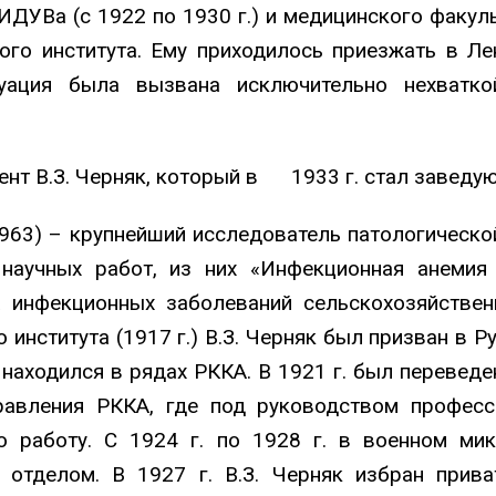
ДУВа (с 1922 по 1930 г.) и медицинского факуль
ного института. Ему приходилось приезжать в Л
уация была вызвана исключительно нехватко
оцент В.З. Черняк, который в 1933 г. стал завед
1963) – крупнейший исследователь патологическо
научных работ, из них «Инфекционная анемия ло
 инфекционных заболеваний сельскохозяйственн
 института (1917 г.) В.З. Черняк был призван в 
 находился в рядах РККА. В 1921 г. был перевед
равления РККА, где под руководством професс
ю работу. С 1924 г. по 1928 г. в военном мик
отделом. В 1927 г. В.З. Черняк избран прив