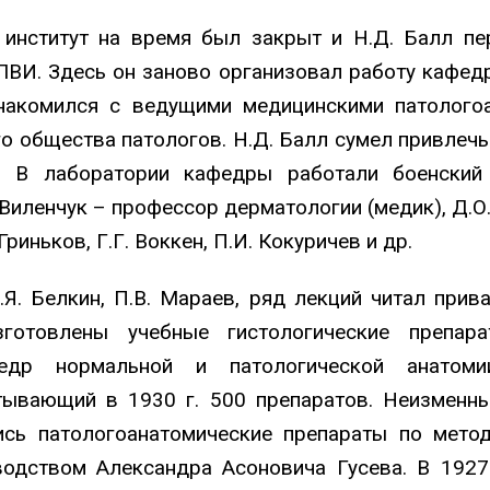
 институт на время был закрыт и Н.Д. Балл пер
ВИ. Здесь он заново организовал работу кафедр
накомился с ведущими медицинскими патологоа
о общества патологов. Н.Д. Балл сумел привлечь
. В лаборатории кафедры работали боенский 
 Виленчук – профессор дерматологии (медик), Д.О
Гриньков, Г.Г. Воккен, П.И. Кокуричев и др.
. Белкин, П.В. Мараев, ряд лекций читал прива
готовлены учебные гистологические препара
едр нормальной и патологической анатом
итывающий в 1930 г. 500 препаратов. Неизмен
ись патологоанатомические препараты по мето
водством Александра Асоновича Гусева. В 1927 