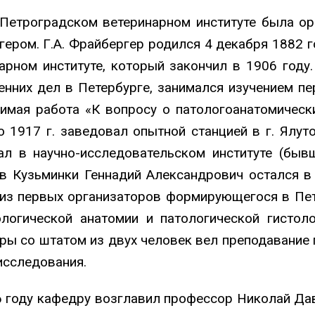
 Петроградском ветеринарном институте была ор
ром. Г.А. Фрайбергер родился 4 декабря 1882 г
арном институте, который закончил в 1906 году
нних дел в Петербурге, занимался изучением пе
чимая работа «К вопросу о патологоанатомическ
по 1917 г. заведовал опытной станцией в г. Ялу
тал в научно-исследовательском институте (быв
. в Кузьминки Геннадий Александрович остался в
 из первых организаторов формирующегося в Петр
огической анатомии и патологической гистоло
ы со штатом из двух человек вел преподавание 
исследования.
26 году кафедру возглавил профессор Николай Да