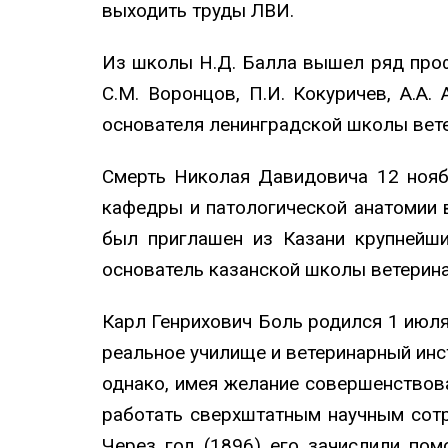
выходить труды ЛВИ.
Из школы Н.Д. Балла вышел ряд професс
С.М. Воронцов, П.И. Кокуричев, А.А.
основателя ленинградской школы вет
Смерть Николая Давидовича 12 нояб
кафедры и патологической анатомии 
был приглашен из Казани крупнейши
основатель казанской школы ветерин
Карл Генрихович Боль родился 1 июля
реальное училище и ветеринарный инст
однако, имея желание совершенствова
работать сверхштатным научным сот
Через год (1896) его зачислили п