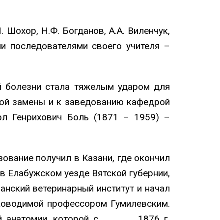
. Шохор, Н.Ф. Богданов, А.А. Виленчук,
али последователями своего учителя –
й болезни стала тяжелым ударом для
ной замены и к заведованию кафедрой
рл Генрихович Боль (1871 – 1959) –
ование получил в Казани, где окончил
 в Елабужском уезде Вятской губернии,
анский ветеринарный институт и начал
ководимой профессором Гумилевским.
еской анатомии, которой с 1876 г.