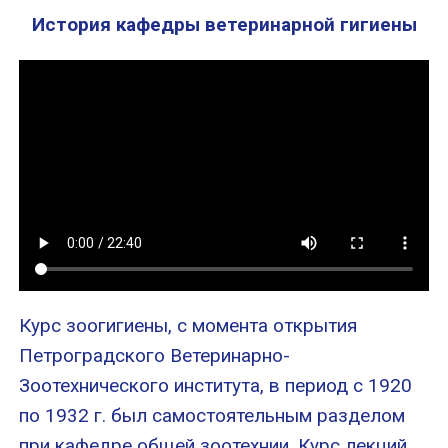
История кафедры ветеринарной гигиены
Курс зоогигиены, с момента открытия
Петроградского Ветеринарно-
Зоотехнического института, в период с 1920
по 1932 г. был самостоятельным разделом
при кафедре общей зоотехнии. Курс лекций