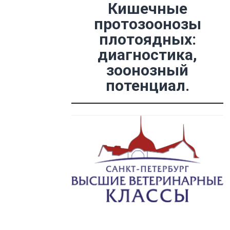
Кишечные
протозоонозы
плотоядных:
диагностика,
зоонозный
потенциал.