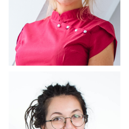
Шишканова
Светлана
Викторовна
Ветеринарный врач,
заведующая независимой
ветеринарной лаборатории
Поиск