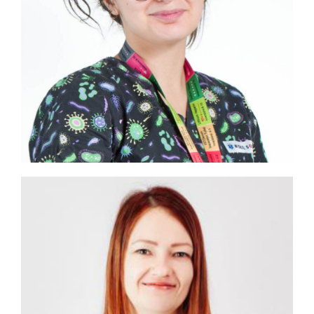
Перейти
Гишян Анастасия
Аршаковна
Врач-бактериолог
лаборатории DuoCor.Lab
Перейти