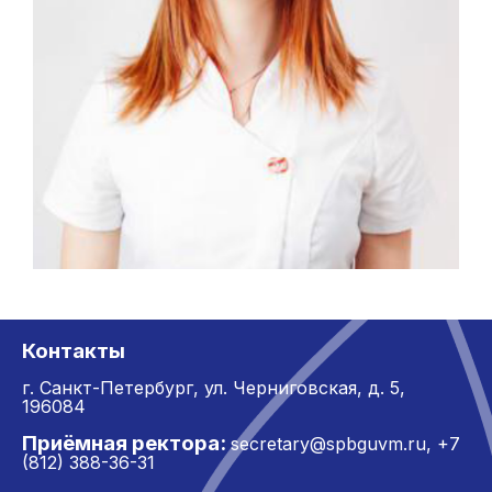
Ортенберг
Екатерина
Контакты
Валерьевна
г. Санкт-Петербург,
ул. Черниговская, д. 5,
196084
Ветеринарный врач,
Приёмная ректора:
заведующая лаборатории
secretary@spbguvm.ru
,
+7
DuoCor.Lab
(812) 388-36-31