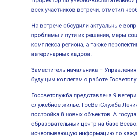
Проректор по учебно-воспитательной
всех участников встречи, отметил не
На встрече обсудили актуальные вопр
проблемы и пути их решения, меры с
комплекса региона, а также перспект
ветеринарных кадров.
Заместитель начальника – Управлени
будущим коллегам о работе Госветсл
Госсветслужба представлена 9 ветер
служебное жилье. ГосВетСлужба Лени
постройка 8 новых объектов. А госуд
образовательный центр на базе Всев
исчерпывающую информацию по кажд