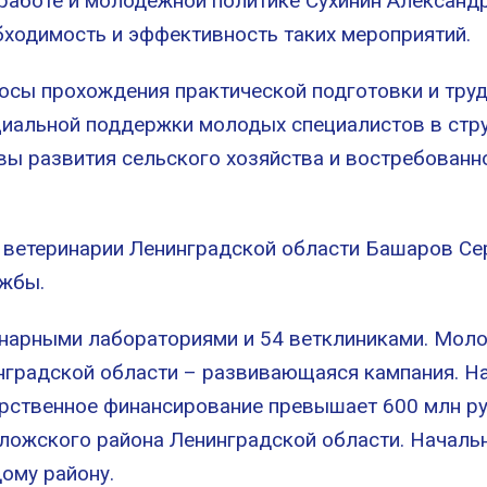
 работе и молодёжной политике Сухинин Александ
обходимость и эффективность таких мероприятий.
осы прохождения практической подготовки и тру
оциальной поддержки молодых специалистов в ст
ивы развития сельского хозяйства и востребова
я ветеринарии Ленинградской области Башаров С
ужбы.
инарными лабораториями и 54 ветклиниками. Мол
нградской области – развивающаяся кампания. Н
арственное финансирование превышает 600 млн ру
оложского района Ленинградской области. Начал
ому району.