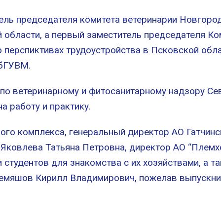
ель председателя комитета ветеринарии Новгород
области, а первый заместитель председателя Ко
 перспиктивах трудоустройства в Псковской обла
ПбГУВМ.
по ветеринарному и фитосанитарному надзору С
а работу и практику.
ого комплекса, генеральный директор АО Гатчин
Яковлева Татьяна Петровна, директор АО “
Племх
и студентов
для знакомства с их хозяйствами, а т
лемяшов Кирилл
Владимирович, пожелав выпускни