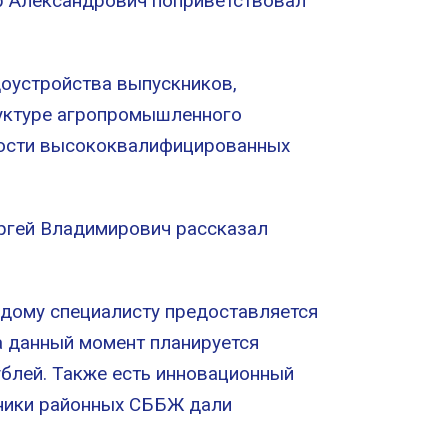
р Александрович поприветствовал
доустройства выпускников,
руктуре агропромышленного
нности высококвалифицированных
ергей Владимирович рассказал
одому специалисту предоставляется
а данный момент планируется
блей. Также есть инновационный
ьники районных СББЖ дали