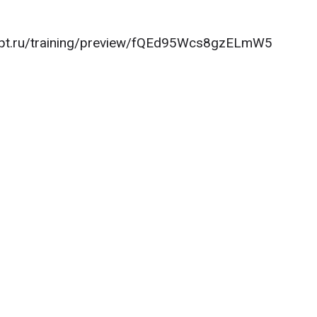
.mipt.ru/training/preview/fQEd95Wcs8gzELmW5