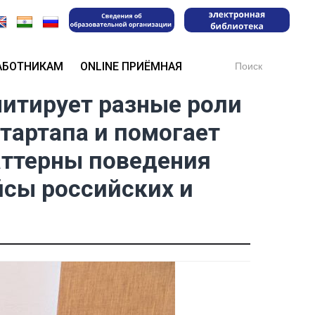
Search
АБОТНИКАМ
ONLINE ПРИЁМНАЯ
for:
митирует разные роли
стартапа и помогает
аттерны поведения
йсы российских и