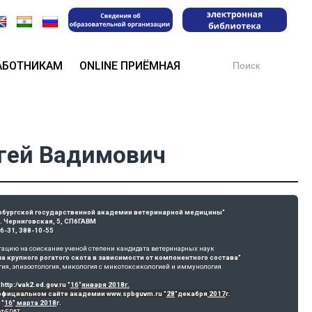
Search
АБОТНИКАМ
ONLINE ПРИЁМНАЯ
for:
гей Вадимович
ербургской государственной академии ветеринарной медицины"
л. Черниговская, 5, СПбГАВМ
36-31, 388-10-55
тацию на соискание ученой степени кандидата ветеринарных наук

крупного рогатого скота в зависимости от компонентного состава"
tp:/vak2.ed.gov.ru "
16
"
января 
2018г.
официальном сайте академии www.spbguvm.ru "
28
"декабря
 2017
г.
 "
16
"
 марта 2018
г.
ФЕРАТ 