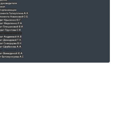
 руководителя
й организации
онента Галиуллина А.К.
понента Новиковой О.Б
рат Мерзленко Р.А
рат Плешаковой В.И
рат Андреевой А.В
ат Демидовой Т.Н.
рат Скворцова В.Н
ат Щербакова А.А.
ат Батомункуева А.С