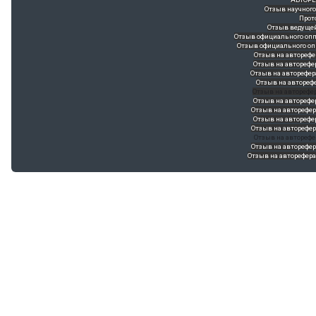
Отзыв научного
Отзыв ведуще
Отзыв официального опп
Отзыв официального оп
Отзыв на авторефе
Отзыв на авторефе
Отзыв на авторефе
Отзыв на авторефер
Отзыв на авторефе
Отзыв на авторефер
Отзыв на авторефер