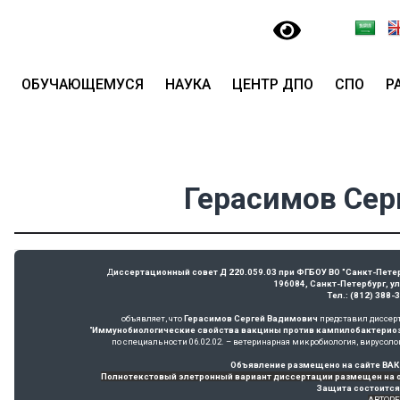
ОБУЧАЮЩЕМУСЯ
НАУКА
ЦЕНТР ДПО
СПО
Р
Герасимов Сер
Д
иссертационный совет Д 220.059.03 при ФГБОУ ВО "Санкт-Пет
196084, Санкт-Петербург, у
Тел.: (812) 388-
объявляет, что 
Герасимов Сергей Вадимович
 представил диссер
 "
Иммунобиологические свойства вакцины против кампилобактериоза 
Объявление размещено на сайте ВАК ht
Полнотекстовый элетронный вариант диссертации размещен на 
Защита состоится
АВТОРЕ